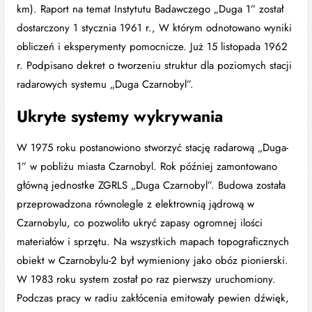
km). Raport na temat Instytutu Badawczego „Duga 1” został
dostarczony 1 stycznia 1961 r., W którym odnotowano wyniki
obliczeń i eksperymenty pomocnicze. Już 15 listopada 1962
r. Podpisano dekret o tworzeniu struktur dla poziomych stacji
radarowych systemu „Duga Czarnobyl”.
Ukryte systemy wykrywania
W 1975 roku postanowiono stworzyć stację radarową „Duga-
1” w pobliżu miasta Czarnobyl. Rok później zamontowano
główną jednostke ZGRLS „Duga Czarnobyl”. Budowa została
przeprowadzona równolegle z elektrownią jądrową w
Czarnobylu, co pozwoliło ukryć zapasy ogromnej ilości
materiałów i sprzętu. Na wszystkich mapach topograficznych
obiekt w Czarnobylu-2 był wymieniony jako obóz pionierski.
W 1983 roku system został po raz pierwszy uruchomiony.
Podczas pracy w radiu zakłócenia emitowały pewien dźwięk,