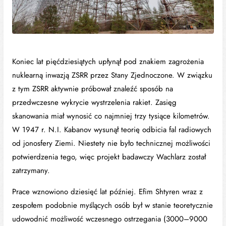
Koniec lat pięćdziesiątych upłynął pod znakiem zagrożenia
nuklearną inwazją ZSRR przez Stany Zjednoczone. W związku
z tym ZSRR aktywnie próbował znaleźć sposób na
przedwczesne wykrycie wystrzelenia rakiet. Zasięg
skanowania miał wynosić co najmniej trzy tysiące kilometrów.
W 1947 r. N.I. Kabanov wysunął teorię odbicia fal radiowych
od jonosfery Ziemi. Niestety nie było technicznej możliwości
potwierdzenia tego, więc projekt badawczy Wachlarz został
zatrzymany.
Prace wznowiono dziesięć lat później. Efim Shtyren wraz z
zespołem podobnie myślących osób był w stanie teoretycznie
udowodnić możliwość wczesnego ostrzegania (3000–9000